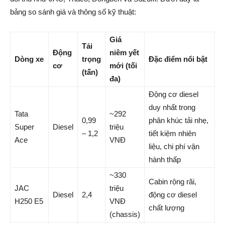
bảng so sánh giá và thông số kỹ thuật:
Giá
Tải
Động
niêm yết
Dòng xe
trọng
Đặc điểm nổi bật
cơ
mới (tối
(tấn)
đa)
Động cơ diesel
duy nhất trong
Tata
~292
0,99
phân khúc tải nhẹ,
Super
Diesel
triệu
– 1,2
tiết kiệm nhiên
Ace
VNĐ
liệu, chi phí vận
hành thấp
~330
Cabin rộng rãi,
JAC
triệu
Diesel
2,4
động cơ diesel
H250 E5
VNĐ
chất lượng
(chassis)