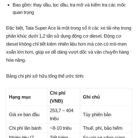
Bao gồm: thay dầu, lọc dầu, tra mỡ và kiểm tra các mốc
quan trọng
Đặc biệt, Tata Super Ace là một trong số ít các xe tải nhẹ trong
phân khúc dưới 1,2 tấn sử dụng động cơ diesel. Động cơ
diesel không chỉ tiết kiệm nhiên liệu hơn mà còn có mô-men
xoắn lớn hơn, giúp xe dễ dàng vượt dốc và vận chuyển hàng
hóa nặng.
Bảng chi phí sở hữu tổng thể ước tính:
Chi phí
Hạng mục
Ghi chú
(VNĐ)
253,7 – 404
Giá xe ban đầu
Tùy phiên bản
triệu
Chi phí lăn bánh
~8-10 triệu
Thuế, phí, bảo hiểm
Nhiên liệu (7
Tiết kiệm
So với xe xăng cùng