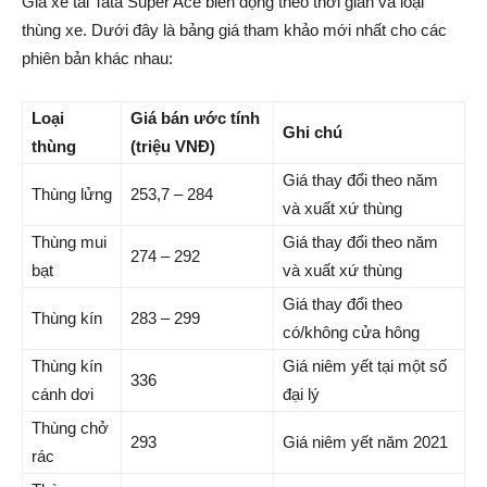
Giá xe tải Tata Super Ace biến động theo thời gian và loại
thùng xe. Dưới đây là bảng giá tham khảo mới nhất cho các
phiên bản khác nhau:
Loại
Giá bán ước tính
Ghi chú
thùng
(triệu VNĐ)
Giá thay đổi theo năm
Thùng lửng
253,7 – 284
và xuất xứ thùng
Thùng mui
Giá thay đổi theo năm
274 – 292
bạt
và xuất xứ thùng
Giá thay đổi theo
Thùng kín
283 – 299
có/không cửa hông
Thùng kín
Giá niêm yết tại một số
336
cánh dơi
đại lý
Thùng chở
293
Giá niêm yết năm 2021
rác