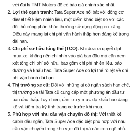
với đại lý TMT Motors để có báo giá chính xác nhất.
Lợi thế cạnh tranh:
Tata Super Ace nổi bật với động cơ
diesel tiết kiệm nhiên liệu, một điểm khác biệt so với các
đối thủ cùng phân khúc thường sử dụng động cơ xăng.
Điều này mang lại chi phí vận hành thấp hơn đáng kể trong
dài hạn.
Chi phí sở hữu tổng thể (TCO):
Khi đưa ra quyết định
mua xe, không nên chỉ nhìn vào giá ban đầu mà cần xem
xét tổng chi phí sở hữu, bao gồm chi phí nhiên liệu, bảo
dưỡng và khấu hao. Tata Super Ace có lợi thế rõ rệt về chi
phí vận hành dài hạn.
Thị trường xe cũ:
Đối với những ai có ngân sách hạn chế,
thị trường xe tải Tata cũ cung cấp một phương án đầu tư
ban đầu thấp. Tuy nhiên, cần lưu ý mức độ khấu hao đáng
kể và kiểm tra kỹ tình trạng xe trước khi mua.
Phù hợp với nhu cầu vận chuyển đô thị:
Với thiết kế
cabin đầu ngắn, Tata Super Ace đặc biệt phù hợp với nhu
cầu vận chuyển trong khu vực đô thị và các con ngõ nhỏ.