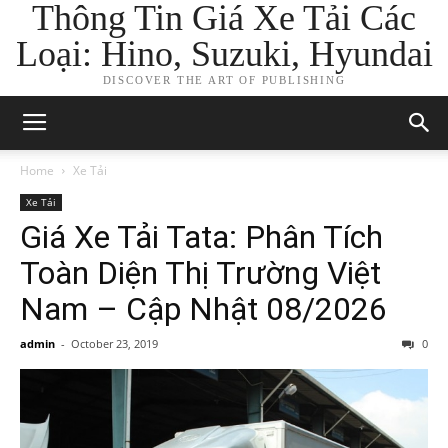
Thông Tin Giá Xe Tải Các
Loại: Hino, Suzuki, Hyundai
DISCOVER THE ART OF PUBLISHING
Home
Xe Tải
Xe Tải
Giá Xe Tải Tata: Phân Tích
Toàn Diện Thị Trường Việt
Nam – Cập Nhật 08/2026
admin
-
October 23, 2019
0