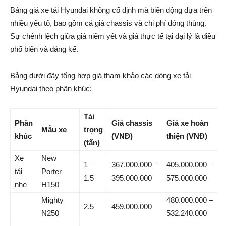
Bảng giá xe tải Hyundai không cố định mà biến động dựa trên
nhiều yếu tố, bao gồm cả giá chassis và chi phí đóng thùng.
Sự chênh lệch giữa giá niêm yết và giá thực tế tại đại lý là điều
phổ biến và đáng kể.
Bảng dưới đây tổng hợp giá tham khảo các dòng xe tải
Hyundai theo phân khúc:
Tải
Phân
Giá chassis
Giá xe hoàn
Mẫu xe
trọng
khúc
(VNĐ)
thiện (VNĐ)
(tấn)
Xe
New
1 –
367.000.000 –
405.000.000 –
tải
Porter
1.5
395.000.000
575.000.000
nhẹ
H150
Mighty
480.000.000 –
2.5
459.000.000
N250
532.240.000