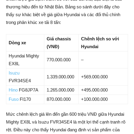
thương hiệu đến từ Nhật Bản. Bảng so sánh dưới đây cho
thấy sự khác biệt về giá giữa Hyundai và các đối thủ chính
trong phân khúc xe tải 8 tấn:
Giá chassis
Chênh lệch so với
Dòng xe
(VNĐ)
Hyundai
Hyundai Mighty
770.000.000
–
EX8L
Isuzu
1.339.000.000
+569.000.000
FVR34SE4
Hino
FG8JP7A
1.265.000.000
+495.000.000
Fuso
FI170
870.000.000
+100.000.000
Mức chênh lệch giá lên đến gần 600 triệu VNĐ giữa Hyundai
Mighty EX8L và Isuzu FVR34SE4 là một lợi thế cạnh tranh rõ
rệt. Điều này cho thấy Hyundai đang định vị sản phẩm của