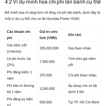
4.2 Ví dụ minh họa chi phí lăn bánh cụ thể
Để minh họa rõ ràng hơn về tổng chi phí lăn bánh, dưới đây là
một ví dụ cụ thể cho xe tải Hyundai Porter H150:
Các khoản chi
Giá trị ước
Ghi chú
phí
tính (VNĐ)
Giá niêm yết
395.000.000
Giá tham khảo
(chassis)
Lệ phí trước bạ
Tính trên giá niêm
7.900.000
(2%)
yết
Phí đăng kiểm 1
370.000
Chi phí tham khảo
năm
Phí bảo trì đường
Áp dụng cho xe tải
3.240.000
bộ 1 năm
dưới 4 tấn
Phí đăng ký biển
550.000
Tại TP. Hồ Chí Minh
số